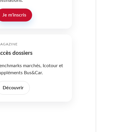
estinations.
Je m'inscris
AGAZINE
ccès dossiers
enchmarks marchés, Icotour et
uppléments Bus&Car.
Découvrir