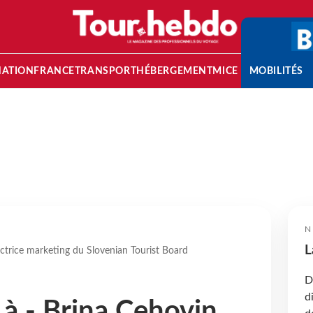
NATION
FRANCE
TRANSPORT
HÉBERGEMENT
MICE
MOBILITÉS
N
L
ectrice marketing du Slovenian Tourist Board
D
d
 à - Brina Cehovin