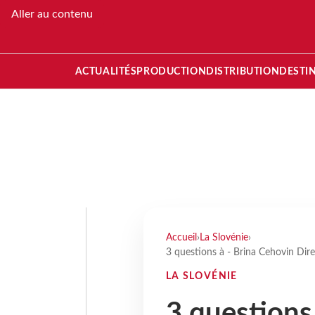
Aller au contenu
ACTUALITÉS
PRODUCTION
DISTRIBUTION
DESTI
Accueil
›
La Slovénie
›
3 questions à - Brina Cehovin Dir
LA SLOVÉNIE
3 questions