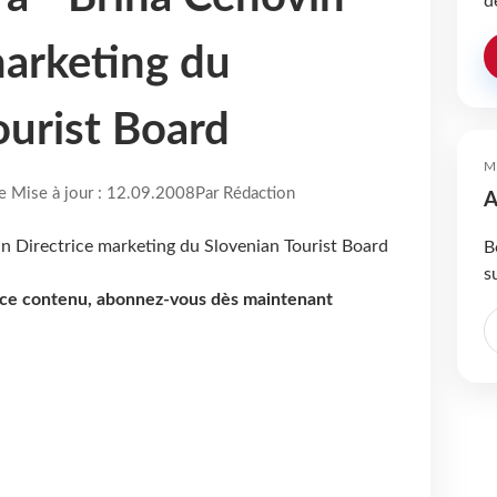
d
marketing du
ourist Board
M
re Mise à jour : 12.09.2008
Par Rédaction
A
B
s
e ce contenu, abonnez-vous dès maintenant