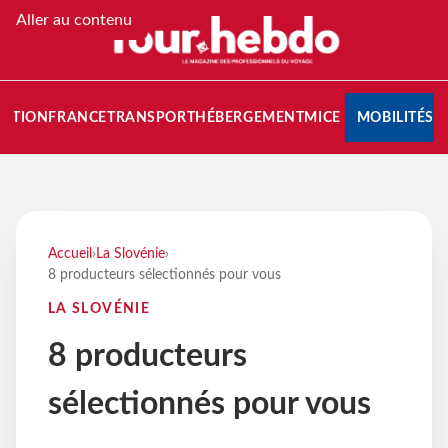
Aller au contenu
NATION
FRANCE
TRANSPORT
HÉBERGEMENT
MICE
MOBILITÉS
Accueil
›
La Slovénie
›
8 producteurs sélectionnés pour vous
LA SLOVÉNIE
8 producteurs
sélectionnés pour vous