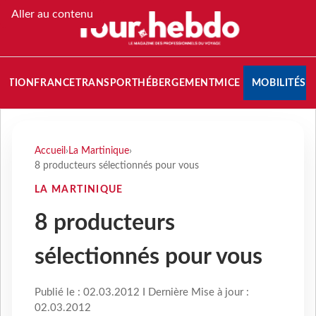
Aller au contenu
NATION
FRANCE
TRANSPORT
HÉBERGEMENT
MICE
MOBILITÉS
Accueil
›
La Martinique
›
8 producteurs sélectionnés pour vous
LA MARTINIQUE
8 producteurs
sélectionnés pour vous
Publié le : 02.03.2012 I Dernière Mise à jour :
02.03.2012