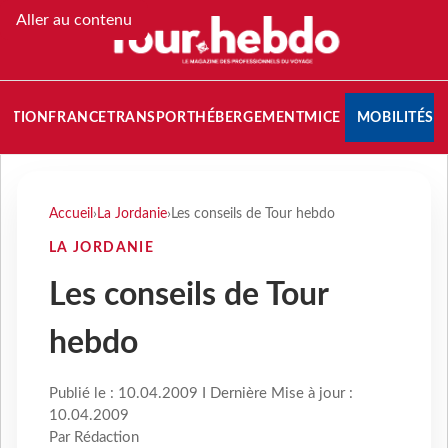
Aller au contenu
NATION
FRANCE
TRANSPORT
HÉBERGEMENT
MICE
MOBILITÉS
Accueil
›
La Jordanie
›
Les conseils de Tour hebdo
LA JORDANIE
Les conseils de Tour
hebdo
Publié le : 10.04.2009 I Dernière Mise à jour :
10.04.2009
Par Rédaction