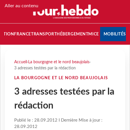
Aller au contenu
NATION
FRANCE
TRANSPORT
HÉBERGEMENT
MICE
MOBILITÉS
Accueil
›
La bourgogne et le nord beaujolais
›
3 adresses testées par la rédaction
LA BOURGOGNE ET LE NORD BEAUJOLAIS
3 adresses testées par la
rédaction
Publié le : 28.09.2012 I Dernière Mise à jour :
28.09.2012