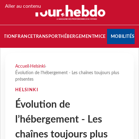
Aller au contenu
NATION
FRANCE
TRANSPORT
HÉBERGEMENT
MICE
MOBILITÉS
Accueil
›
Helsinki
›
Évolution de l’hébergement - Les chaînes toujours plus
présentes
HELSINKI
Évolution de
l’hébergement - Les
chaînes toujours plus