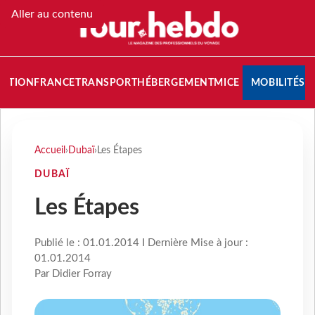
Aller au contenu
NATION
FRANCE
TRANSPORT
HÉBERGEMENT
MICE
MOBILITÉS
Accueil
›
Dubaï
›
Les Étapes
DUBAÏ
Les Étapes
Publié le : 01.01.2014 I Dernière Mise à jour :
01.01.2014
Par Didier Forray