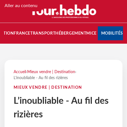
Aller au contenu
NATION
FRANCE
TRANSPORT
HÉBERGEMENT
MICE
MOBILITÉS
Accueil
›
Mieux vendre | Destination
›
L’inoubliable - Au fil des rizières
MIEUX VENDRE | DESTINATION
L’inoubliable - Au fil des
rizières