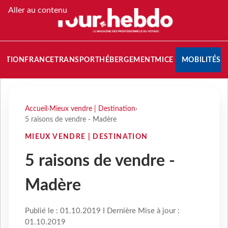
Aller au contenu
NATION
FRANCE
TRANSPORT
HÉBERGEMENT
MICE
MOBILITÉS
Accueil
›
Mieux vendre | Destination
›
5 raisons de vendre - Madère
MIEUX VENDRE | DESTINATION
5 raisons de vendre -
Madère
Publié le : 01.10.2019 I Dernière Mise à jour :
01.10.2019