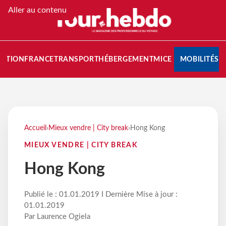
Aller au contenu
NATION
FRANCE
TRANSPORT
HÉBERGEMENT
MICE
MOBILITÉS
Accueil
›
Mieux vendre | City break
›
Hong Kong
MIEUX VENDRE | CITY BREAK
Hong Kong
Publié le : 01.01.2019 I Dernière Mise à jour :
01.01.2019
Par Laurence Ogiela