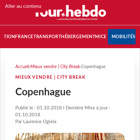
Aller au contenu
NATION
FRANCE
TRANSPORT
HÉBERGEMENT
MICE
MOBILITÉS
Accueil
›
Mieux vendre | City Break
›
Copenhague
MIEUX VENDRE | CITY BREAK
Copenhague
Publié le : 01.10.2018 I Dernière Mise à jour :
01.10.2018
Par Laurence Ogiela