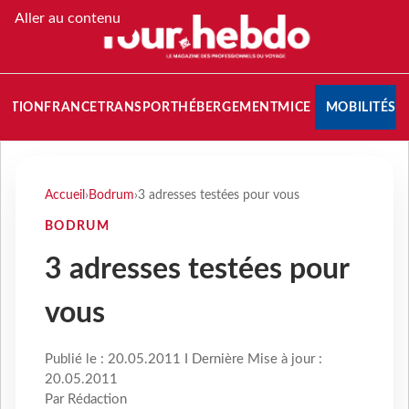
Aller au contenu
NATION
FRANCE
TRANSPORT
HÉBERGEMENT
MICE
MOBILITÉS
Accueil
›
Bodrum
›
3 adresses testées pour vous
BODRUM
3 adresses testées pour
vous
Publié le : 20.05.2011 I Dernière Mise à jour :
20.05.2011
Par Rédaction