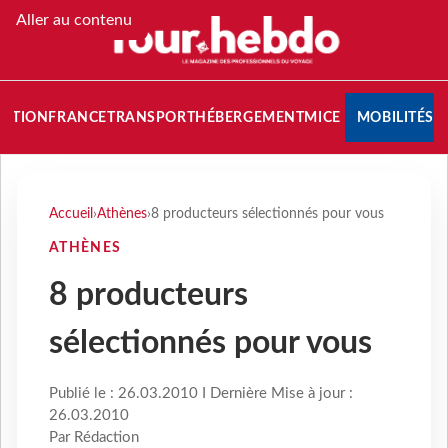
Aller au contenu
NATION
FRANCE
TRANSPORT
HÉBERGEMENT
MICE
MOBILITÉS
Accueil
›
Athènes
›
8 producteurs sélectionnés pour vous
ATHÈNES
8 producteurs
sélectionnés pour vous
Publié le : 26.03.2010 I Dernière Mise à jour :
26.03.2010
Par Rédaction