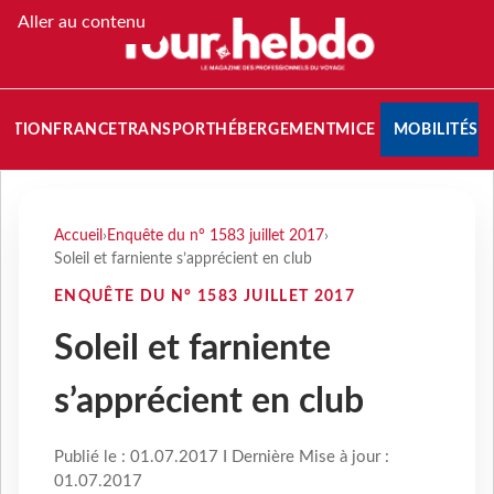
Aller au contenu
NATION
FRANCE
TRANSPORT
HÉBERGEMENT
MICE
MOBILITÉS
Accueil
›
Enquête du n° 1583 juillet 2017
›
Soleil et farniente s’apprécient en club
ENQUÊTE DU N° 1583 JUILLET 2017
Soleil et farniente
s’apprécient en club
Publié le : 01.07.2017 I Dernière Mise à jour :
01.07.2017