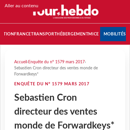
Aller au contenu
NATION
FRANCE
TRANSPORT
HÉBERGEMENT
MICE
MOBILITÉS
Accueil
›
Enquête du n° 1579 mars 2017
›
Sebastien Cron directeur des ventes monde de
Forwardkeys*
ENQUÊTE DU N° 1579 MARS 2017
Sebastien Cron
directeur des ventes
monde de Forwardkeys*