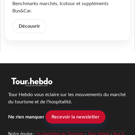
Benchmarks marchés, Icotour et suppléments
Bus&Car.
Découvrir
Tour Hebdo vous éclaire sur les mouvements du marché
du tourisme et de l'hospitalité.
Ne rien manquer
Recevoir la newsletter
Notre équipe :
Le Quotidien du Tourisme
·
Tour Hebdo
·
Bus &