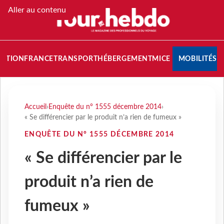
Aller au contenu
NATION
FRANCE
TRANSPORT
HÉBERGEMENT
MICE
MOBILITÉS
Accueil
›
Enquête du n° 1555 décembre 2014
›
« Se différencier par le produit n’a rien de fumeux »
ENQUÊTE DU N° 1555 DÉCEMBRE 2014
« Se différencier par le
produit n’a rien de
fumeux »