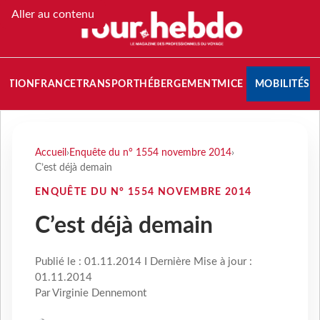
Aller au contenu
NATION
FRANCE
TRANSPORT
HÉBERGEMENT
MICE
MOBILITÉS
Accueil
›
Enquête du n° 1554 novembre 2014
›
C’est déjà demain
ENQUÊTE DU N° 1554 NOVEMBRE 2014
C’est déjà demain
Publié le : 01.11.2014 I Dernière Mise à jour :
01.11.2014
Par Virginie Dennemont