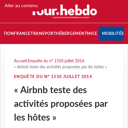
Aller au contenu
NATION
FRANCE
TRANSPORT
HÉBERGEMENT
MICE
MOBILITÉS
Accueil
›
Enquête du n° 1550 juillet 2014
›
« Airbnb teste des activités proposées par les hôtes »
ENQUÊTE DU N° 1550 JUILLET 2014
« Airbnb teste des
activités proposées par
les hôtes »