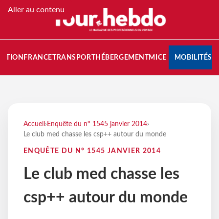
Aller au contenu
NATION
FRANCE
TRANSPORT
HÉBERGEMENT
MICE
MOBILITÉS
Accueil
›
Enquête du n° 1545 janvier 2014
›
Le club med chasse les csp++ autour du monde
ENQUÊTE DU N° 1545 JANVIER 2014
Le club med chasse les
csp++ autour du monde