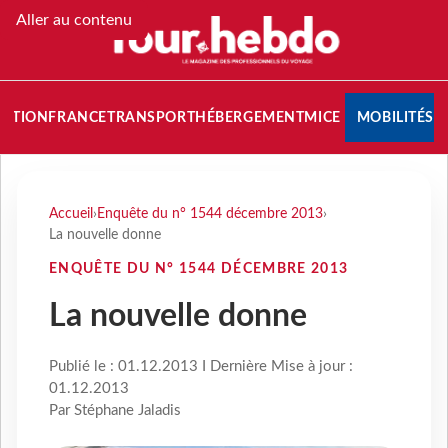
Aller au contenu
NATION
FRANCE
TRANSPORT
HÉBERGEMENT
MICE
MOBILITÉS
Accueil
›
Enquête du n° 1544 décembre 2013
›
La nouvelle donne
ENQUÊTE DU N° 1544 DÉCEMBRE 2013
La nouvelle donne
Publié le : 01.12.2013 I Dernière Mise à jour :
01.12.2013
Par Stéphane Jaladis