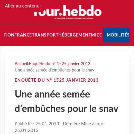
Aller au contenu
NATION
FRANCE
TRANSPORT
HÉBERGEMENT
MICE
MOBILITÉS
Accueil
›
Enquête du n° 1525 janvier 2013
›
Une année semée d’embûches pour le snav
ENQUÊTE DU N° 1525 JANVIER 2013
Une année semée
d’embûches pour le snav
Publié le : 25.01.2013 I Dernière Mise à jour :
25.01.2013