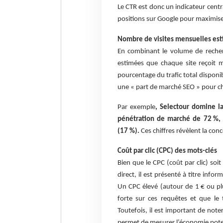
Le CTR est donc un indicateur centr
positions sur Google pour maximiser
Nombre de visites mensuelles est
En combinant le volume de recherc
estimées que chaque site reçoit m
pourcentage du trafic total disponi
une « part de marché SEO » pour ch
Par exemple
, Selectour domine l
pénétration de marché de 72 %,
(17 %).
Ces chiffres révèlent la con
Coût par clic (CPC) des mots-clés
Bien que le CPC (coût par clic) so
direct, il est présenté à titre info
Un CPC élevé (autour de 1 € ou pl
forte sur ces requêtes et que le 
Toutefois, il est important de note
permet de mesurer l’économie potent