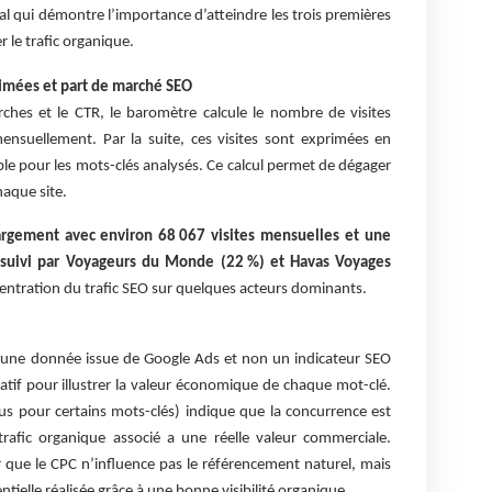
al qui démontre l’importance d’atteindre les trois premières
 le trafic organique.
imées et part de marché SEO
hes et le CTR, le baromètre calcule le nombre de visites
ensuellement. Par la suite, ces visites sont exprimées en
ble pour les mots-clés analysés. Ce calcul permet de dégager
aque site.
argement avec environ 68 067 visites mensuelles et une
 suivi par Voyageurs du Monde (22 %) et Havas Voyages
centration du trafic SEO sur quelques acteurs dominants.
it une donnée issue de Google Ads et non un indicateur SEO
rmatif pour illustrer la valeur économique de chaque mot-clé.
us pour certains mots-clés) indique que la concurrence est
trafic organique associé a une réelle valeur commerciale.
r que le CPC n’influence pas le référencement naturel, mais
ielle réalisée grâce à une bonne visibilité organique.