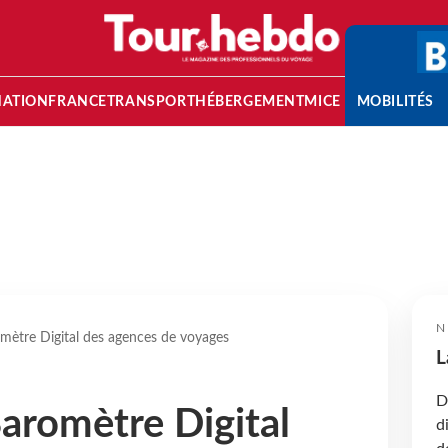
NATION
FRANCE
TRANSPORT
HÉBERGEMENT
MICE
MOBILITÉS
N
omètre Digital des agences de voyages
L
D
Baromètre Digital
d