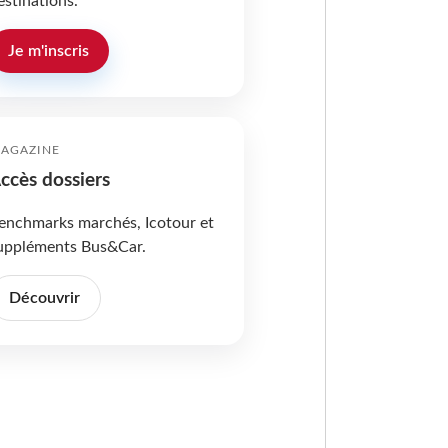
estinations.
Je m'inscris
AGAZINE
ccès dossiers
enchmarks marchés, Icotour et
uppléments Bus&Car.
Découvrir