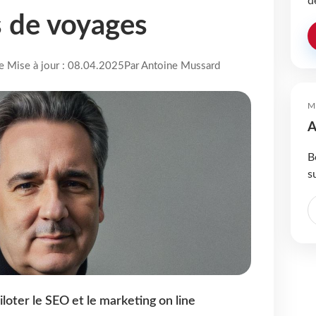
d
 de voyages
re Mise à jour : 08.04.2025
Par Antoine Mussard
M
A
B
s
iloter le SEO et le marketing on line