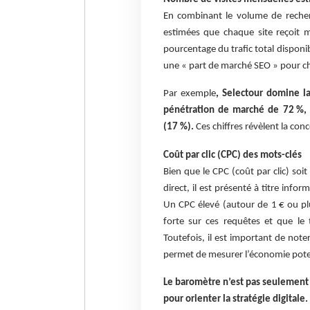
En combinant le volume de recherc
estimées que chaque site reçoit m
pourcentage du trafic total disponi
une « part de marché SEO » pour ch
Par exemple
, Selectour domine l
pénétration de marché de 72 %,
(17 %).
Ces chiffres révèlent la con
Coût par clic (CPC) des mots-clés
Bien que le CPC (coût par clic) so
direct, il est présenté à titre info
Un CPC élevé (autour de 1 € ou pl
forte sur ces requêtes et que le 
Toutefois, il est important de note
permet de mesurer l’économie potent
Le baromètre n’est pas seulement u
pour orienter la stratégie digitale.