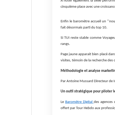
A noter également la belle perform
cinquième place avec une croissanc
Enfin le baromètre accueil un ‘’nou
fait désormais parti du top 10.
Si TUI reste stable comme Voyage
rangs.
Page jaune apparait bien placé dans
visites, témoin de la recherche des 
Méthodologie et analyse marketi
Par Antoine Mussard Directeur de I
Un outil stratégique pour piloter l
Le
Baromètre Digital
des agences 
offert par Tour Hebdo aux professi