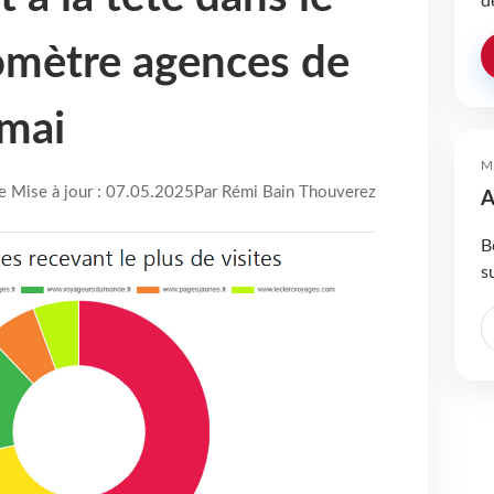
d
omètre agences de
 mai
M
re Mise à jour : 07.05.2025
Par Rémi Bain Thouverez
A
B
s