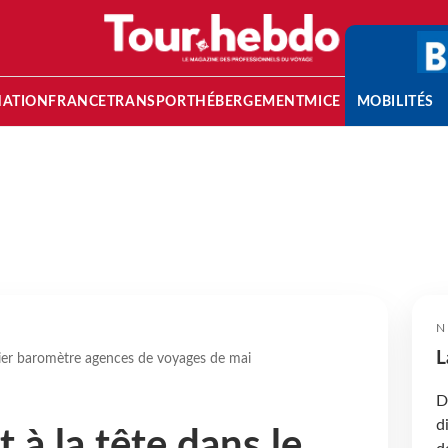
NATION
FRANCE
TRANSPORT
HÉBERGEMENT
MICE
MOBILITÉS
N
L
ier baromètre agences de voyages de mai
D
d
à la tête dans le