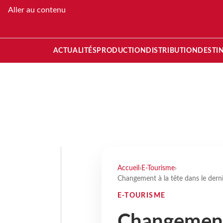
Aller au contenu
ACTUALITÉS
PRODUCTION
DISTRIBUTION
DESTI
Accueil
›
E-Tourisme
›
Changement à la tête dans le dern
E-TOURISME
Changement 