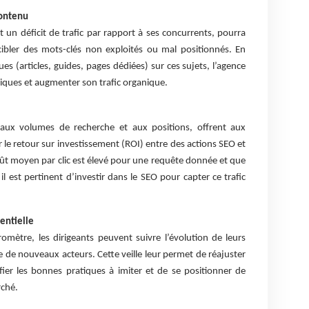
contenu
 un déficit de trafic par rapport à ses concurrents, pourra
ibler des mots-clés non exploités ou mal positionnés. En
s (articles, guides, pages dédiées) sur ces sujets, l’agence
iques et augmenter son trafic organique.
ux volumes de recherche et aux positions, offrent aux
r le retour sur investissement (ROI) entre des actions SEO et
ût moyen par clic est élevé pour une requête donnée et que
 il est pertinent d’investir dans le SEO pour capter ce trafic
entielle
omètre, les dirigeants peuvent suivre l’évolution de leurs
 de nouveaux acteurs. Cette veille leur permet de réajuster
ifier les bonnes pratiques à imiter et de se positionner de
rché.