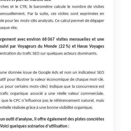
hes et le CTR, le baromètre calcule le nombre de visites
ensuellement. Par la suite, ces visites sont exprimées en
ble pour les mots-clés analysés. Ce calcul permet de dégager
aque site.
argement avec environ 68 067 visites mensuelles et une
 suivi par Voyageurs du Monde (22 %) et Havas Voyages
centration du trafic SEO sur quelques acteurs dominants.
it une donnée issue de Google Ads et non un indicateur SEO
rmatif pour illustrer la valeur économique de chaque mot-clé.
us pour certains mots-clés) indique que la concurrence est
trafic organique associé a une réelle valeur commerciale.
r que le CPC n’influence pas le référencement naturel, mais
ielle réalisée grâce à une bonne visibilité organique.
n outil d’analyse, il offre également des pistes concrètes
 Voici quelques scénarios d’utilisation :