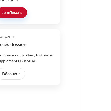
estinations.
Je m'inscris
AGAZINE
ccès dossiers
enchmarks marchés, Icotour et
uppléments Bus&Car.
Découvrir