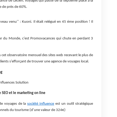
ance de Leclerc Voyages qui passe de la septième place à la
e de près de 60%.
veau venu’’ : Kuoni. Il était relégué en 45 éme position ! Il
ur du Monde, c’est Promovacances qui chute en perdant 3
 cet observatoire mensuel des sites web recevant le plus de
clients s’efforçant de trouver une agence de voyages local.
ng
nfluences Solution
e SEO et le marketing on line
de voyages de la
société Influence
est un outil stratégique
onnels du tourisme (d’une valeur de 324€)