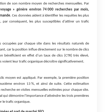
ction de son nombre moyen de recherches mensuelles. Par
voyage » génère environ 74 000 recherches par mois,
demande
. Ces données aident à identifier les requêtes les plus
, par conséquent, les plus susceptibles d’attirer un trafic
s occupées par chaque site dans les résultats naturels de
nt, car la position influe directement sur le nombre de clics
on bénéficient en effet d’un taux de clics (CTR) très élevé,
 voient leur trafic organique décroître significativement.
clic moyen est appliqué. Par exemple, la première position
deuxième environ 13 %, et ainsi de suite. Cette estimation
 recherche en visites mensuelles estimées pour chaque site.
al qui démontre l’importance d’atteindre les trois premières
 le trafic organique.
imées et part de marché SEO