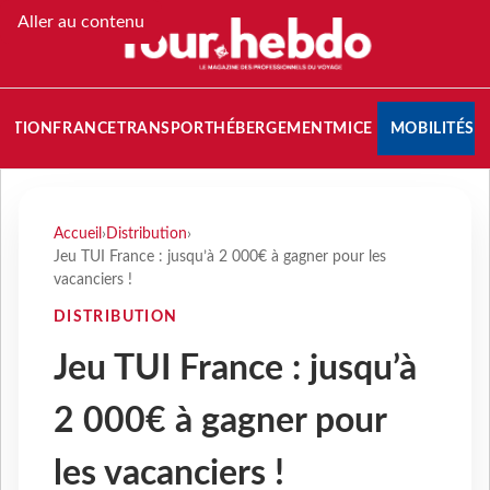
Aller au contenu
NATION
FRANCE
TRANSPORT
HÉBERGEMENT
MICE
MOBILITÉS
Accueil
›
Distribution
›
Jeu TUI France : jusqu’à 2 000€ à gagner pour les
vacanciers !
DISTRIBUTION
Jeu TUI France : jusqu’à
2 000€ à gagner pour
les vacanciers !