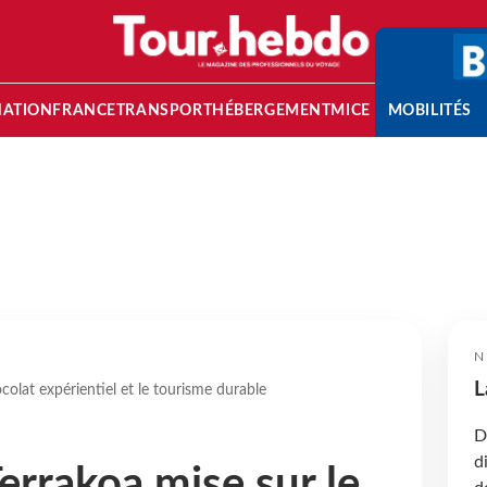
NATION
FRANCE
TRANSPORT
HÉBERGEMENT
MICE
MOBILITÉS
N
L
ocolat expérientiel et le tourisme durable
D
d
Terrakoa mise sur le