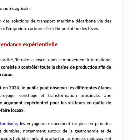
autés agricoles
sur des solutions de transport maritime décarboné via des
ire l’empreinte carbone liée à l’importation des fèves.
 tendance expérientielle
ardisé, Terrakoa s’inscrit dans le mouvement international
consiste à contrôler toute la chaîne de production afin de
 cacao.
rt en 2024, le public peut observer les différentes étapes
broyage, conchage et transformation artisanale. Une
le argument expérientiel pour les visiteurs en quête de
faire locaux.
 tourisme,
les voyageurs recherchent de plus en plus des
 et durables, notamment autour de la gastronomie et de
concepts hybrides mêlant production artisanale, pédagogie et