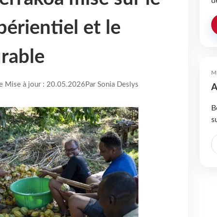
d
érientiel et le
rable
M
re Mise à jour : 20.05.2026
Par Sonia Deslys
A
B
s