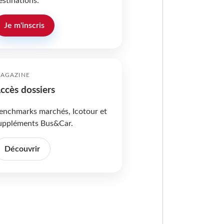
estinations.
Je m'inscris
AGAZINE
ccès dossiers
enchmarks marchés, Icotour et
uppléments Bus&Car.
Découvrir