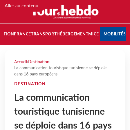
Aller au contenu
NATION
FRANCE
TRANSPORT
HÉBERGEMENT
MICE
MOBILITÉS
Accueil
›
Destination
›
La communication touristique tunisienne se déploie
dans 16 pays européens
DESTINATION
La communication
touristique tunisienne
se déploie dans 16 pays