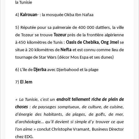
la Tunisie
4)
Kairouan
- : la mosquée Okba Ibn Nafaa
5) Réputée pour sa palmeraie de 400 000 dattiers, la ville
de Tozeur se trouve
Tozeur
près de la frontière algérienne
à 450 kilomètres de Tunis :
Oasis de Chebika, Ong Jmel
se
situe à 20 kilomètres de
Nefta
et est connu comme lieu de
tournage de Star Wars (décor Mos Espa et ses dunes)
6) L’île de
Djerba
avec Djerbahood et la plage
7)
El Jem
« La Tunisie, c’est un
endroit tellement riche de plein de
choses
: de paysages somptueux, de culture, de cuisine,
d’énergie des habitants, de plages, de golfs, de mer,
d’archéologie… qu’il devient si simple d’y trouver ce que
l’on aime »
conclut Christophe Vramant, Business Director
chez EDG.