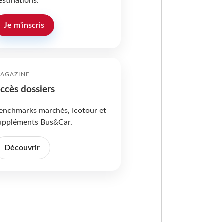
estinations.
Je m'inscris
AGAZINE
ccès dossiers
enchmarks marchés, Icotour et
uppléments Bus&Car.
Découvrir