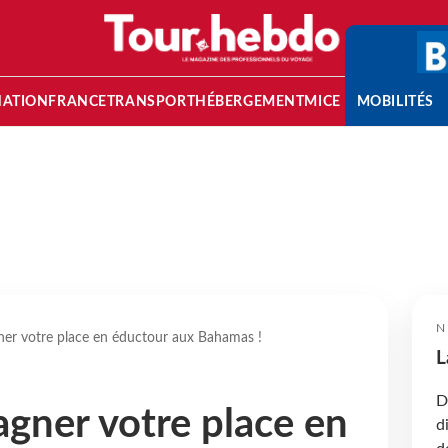
NATION
FRANCE
TRANSPORT
HÉBERGEMENT
MICE
MOBILITÉS
N
ner votre place en éductour aux Bahamas !
L
D
agner votre place en
d