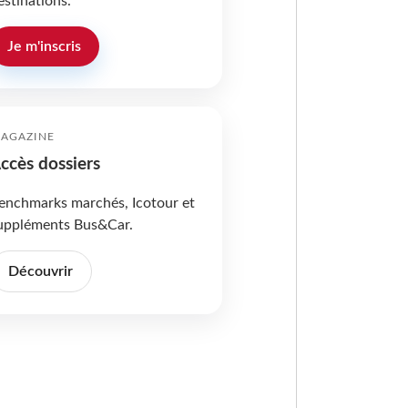
estinations.
Je m'inscris
AGAZINE
ccès dossiers
enchmarks marchés, Icotour et
uppléments Bus&Car.
Découvrir