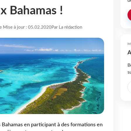
d
ux Bahamas !
re Mise à jour : 05.02.2020
Par La rédaction
M
A
B
s
 Bahamas en participant à des formations en