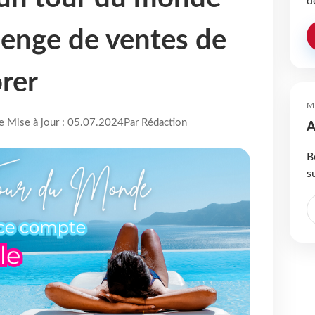
d
llenge de ventes de
orer
M
re Mise à jour : 05.07.2024
Par Rédaction
A
B
s