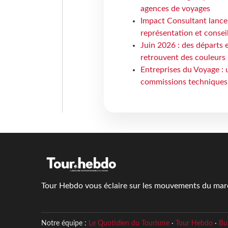
agences de voyages
Impact Consultant lance
représentation et consei
Juin 2026 : des départs e
retrouvent des couleurs
Entreprises du Voyage : 
commissions techniques
Tour Hebdo vous éclaire sur les mouvements du march
Notre équipe :
Le Quotidien du Tourisme
·
Tour Hebdo
·
Bu