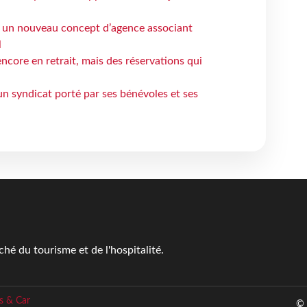
 un nouveau concept d’agence associant
l
ncore en retrait, mais des réservations qui
un syndicat porté par ses bénévoles et ses
é du tourisme et de l'hospitalité.
s & Car
© 