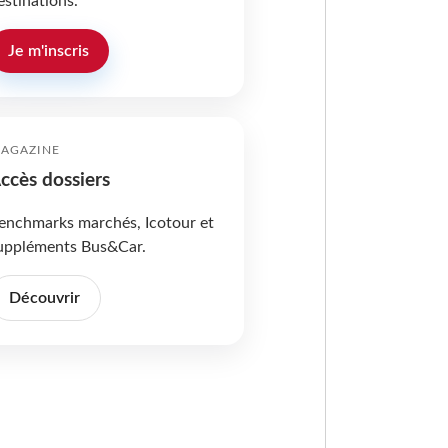
estinations.
Je m'inscris
AGAZINE
ccès dossiers
enchmarks marchés, Icotour et
uppléments Bus&Car.
Découvrir