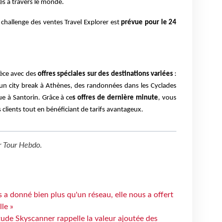
es à travers le monde.
challenge des ventes Travel Explorer est
prévue pour le 24
èce avec des
offres spéciales sur des destinations variées
:
 un city break à Athènes, des randonnées dans les Cyclades
 à Santorin. Grâce à ce
s offres de dernière minute
, vous
clients tout en bénéficiant de tarifs avantageux.
r
Tour Hebdo
.
 a donné bien plus qu'un réseau, elle nous a offert
le »
tude Skyscanner rappelle la valeur ajoutée des