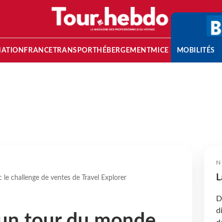
NATION
FRANCE
TRANSPORT
HÉBERGEMENT
MICE
MOBILITÉS
N
L
e challenge de ventes de Travel Explorer
D
d
un tour du monde