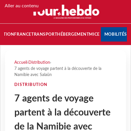
Aller au contenu
NATION
FRANCE
TRANSPORT
HÉBERGEMENT
MICE
MOBILITÉS
Accueil
›
Distribution
›
7 agents de voyage partent à la découverte de la
Namibie avec Salaün
DISTRIBUTION
7 agents de voyage
partent à la découverte
de la Namibie avec