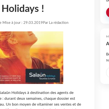
d
 Holidays !
re Mise à jour : 29.03.2019
Par La rédaction
M
A
B
s
alaün Holidays à destination des agents de
le : durant deux semaines, chaque dossier est
u. Un bon moyen de vitaminer ses ventes et de