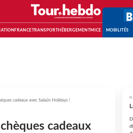
NATION
FRANCE
TRANSPORT
HÉBERGEMENT
MICE
MOBILITÉS
N
èques cadeaux avec Salaün Holidays !
L
D
 chèques cadeaux
d