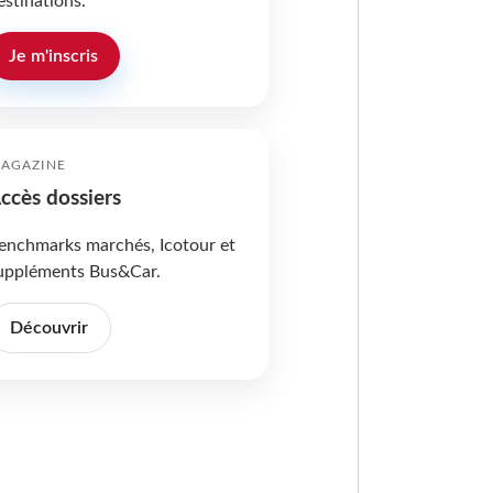
estinations.
Je m'inscris
AGAZINE
ccès dossiers
enchmarks marchés, Icotour et
uppléments Bus&Car.
Découvrir