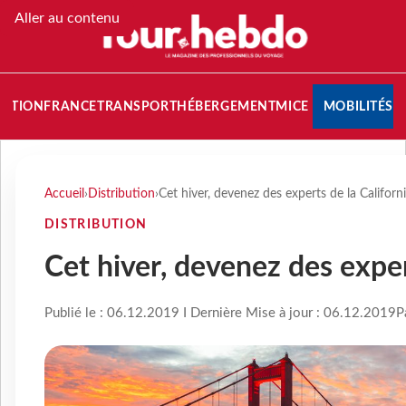
Aller au contenu
NATION
FRANCE
TRANSPORT
HÉBERGEMENT
MICE
MOBILITÉS
Accueil
›
Distribution
›
Cet hiver, devenez des experts de la Californ
DISTRIBUTION
Cet hiver, devenez des exper
Publié le : 06.12.2019 I Dernière Mise à jour : 06.12.2019
P