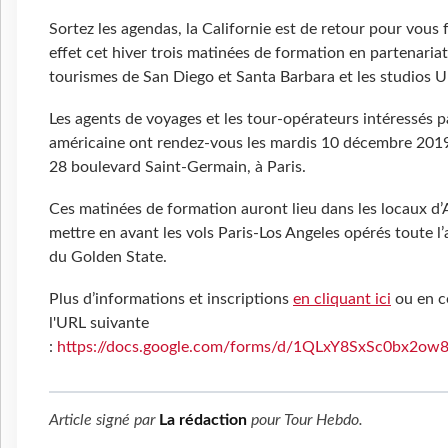
Sortez les agendas, la Californie est de retour pour vous 
effet cet hiver trois matinées de formation en partenariat 
tourismes de San Diego et Santa Barbara et les studios U
Les agents de voyages et les tour-opérateurs intéressés p
américaine ont rendez-vous les mardis 10 décembre 2019,
28 boulevard Saint-Germain, à Paris.
Ces matinées de formation auront lieu dans les locaux d’Ai
mettre en avant les vols Paris-Los Angeles opérés toute l’
du Golden State.
Plus d’informations et inscriptions
en cliquant ici
ou en c
l'URL suivante
:
https://docs.google.com/forms/d/1QLxY8SxSc0bx2o
Article signé par
La rédaction
pour
Tour Hebdo
.