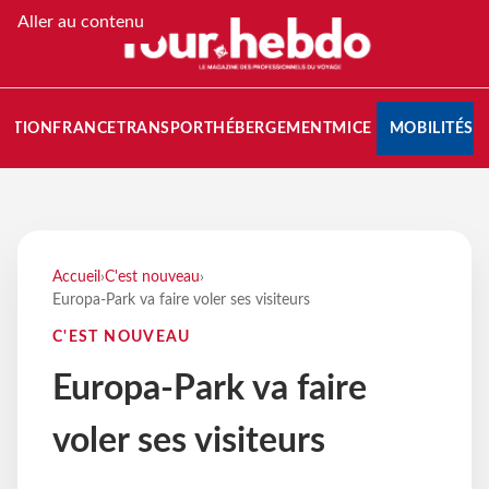
Aller au contenu
NATION
FRANCE
TRANSPORT
HÉBERGEMENT
MICE
MOBILITÉS
Accueil
›
C'est nouveau
›
Europa-Park va faire voler ses visiteurs
C'EST NOUVEAU
Europa-Park va faire
voler ses visiteurs