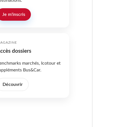
estinations.
Je m'inscris
AGAZINE
ccès dossiers
enchmarks marchés, Icotour et
uppléments Bus&Car.
Découvrir