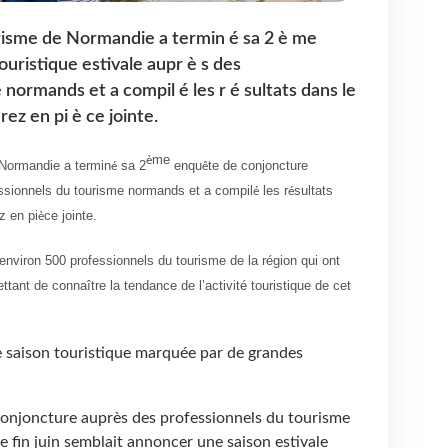
risme de Normandie a termin é sa 2 è me
uristique estivale aupr è s des
normands et a compil é les r é sultats dans le
z en pi è ce jointe.
me
è
Normandie a termin
sa 2
enqu
te de conjoncture
é
ê
ssionnels du tourisme normands et a compil
les r
sultats
é
é
z en pi
ce jointe.
è
’environ 500 professionnels du tourisme de la région qui ont
tant de connaître la tendance de l’activité touristique de cet
 saison touristique marquée par de grandes
 conjoncture auprès des professionnels du tourisme
ée fin juin semblait annoncer une saison estivale