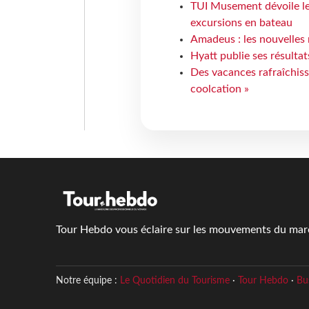
TUI Musement dévoile les
excursions en bateau
Amadeus : les nouvelles 
Hyatt publie ses résulta
Des vacances rafraîchiss
coolcation »
Tour Hebdo vous éclaire sur les mouvements du march
Notre équipe :
Le Quotidien du Tourisme
·
Tour Hebdo
·
Bu