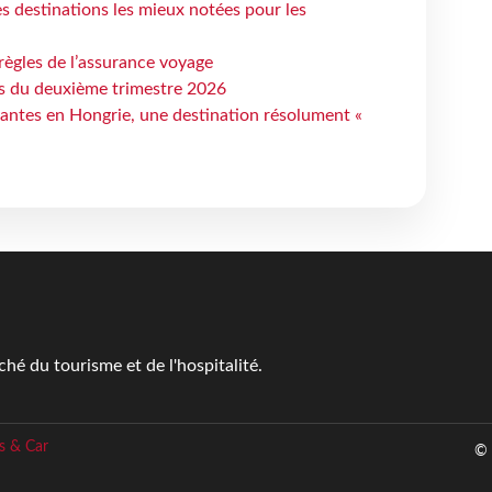
 destinations les mieux notées pour les
règles de l’assurance voyage
ts du deuxième trimestre 2026
antes en Hongrie, une destination résolument «
é du tourisme et de l'hospitalité.
s & Car
© 