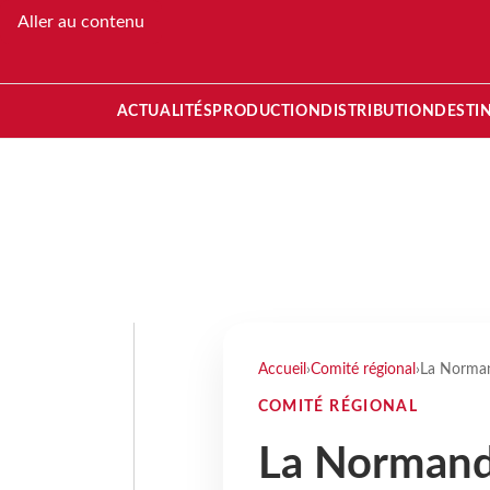
Aller au contenu
ACTUALITÉS
PRODUCTION
DISTRIBUTION
DESTI
Accueil
›
Comité régional
›
La Normand
COMITÉ RÉGIONAL
La Normandi