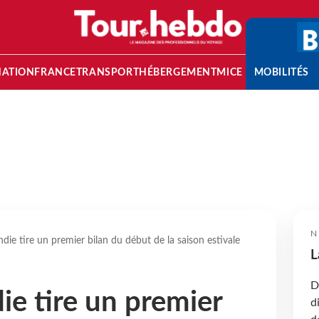
NATION
FRANCE
TRANSPORT
HÉBERGEMENT
MICE
MOBILITÉS
N
ie tire un premier bilan du début de la saison estivale
L
D
e tire un premier
d