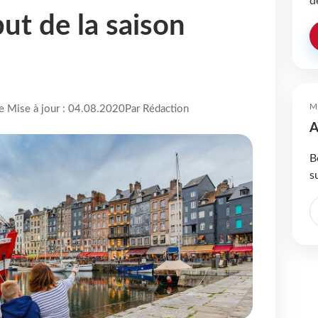
d
ut de la saison
M
re Mise à jour : 04.08.2020
Par Rédaction
A
B
s