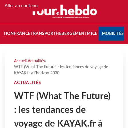
Aller au contenu
NATION
FRANCE
TRANSPORT
HÉBERGEMENT
MICE
MOBILITÉS
Accueil
›
Actualités
›
WTF (What The Future) : les tendances de voyage de
KAYAK.fr à l’horizon 2030
ACTUALITÉS
WTF (What The Future)
: les tendances de
voyage de KAYAK.fr à