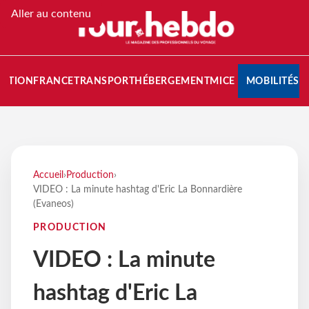
Aller au contenu
NATION
FRANCE
TRANSPORT
HÉBERGEMENT
MICE
MOBILITÉS
Accueil
›
Production
›
VIDEO : La minute hashtag d'Eric La Bonnardière
(Evaneos)
PRODUCTION
VIDEO : La minute
hashtag d'Eric La