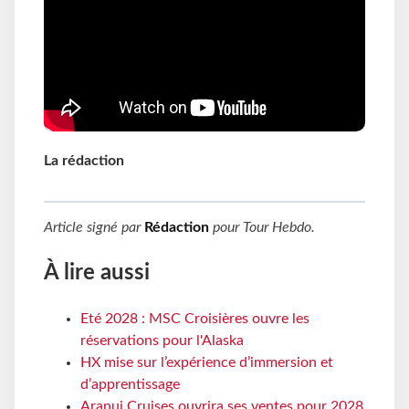
La rédaction
Article signé par
Rédaction
pour
Tour Hebdo
.
À lire aussi
Eté 2028 : MSC Croisières ouvre les
réservations pour l'Alaska
HX mise sur l’expérience d’immersion et
d’apprentissage
Aranui Cruises ouvrira ses ventes pour 2028