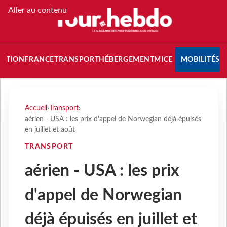
Aller au contenu
NATION
FRANCE
TRANSPORT
HÉBERGEMENT
MICE
MOBILITÉS
Accueil
›
Transport
›
aérien - USA : les prix d'appel de Norwegian déjà épuisés
en juillet et août
TRANSPORT
aérien - USA : les prix
d'appel de Norwegian
déjà épuisés en juillet et