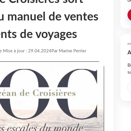
d
u manuel de ventes
ents de voyages
M
re Mise à jour : 29.04.2024
Par Marine Perrier
A
B
s