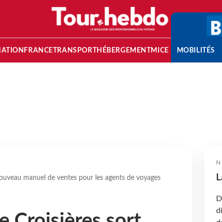
NATION
FRANCE
TRANSPORT
HÉBERGEMENT
MICE
MOBILITÉS
N
L
nouveau manuel de ventes pour les agents de voyages
D
d
 Croisières sort