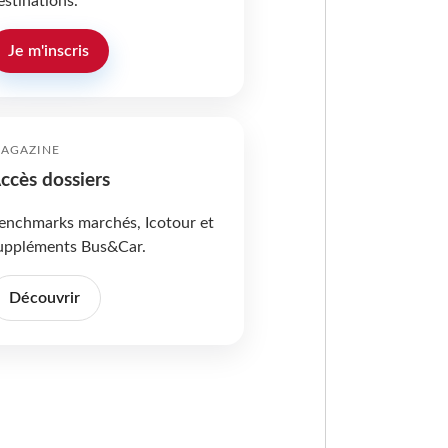
estinations.
Je m'inscris
AGAZINE
ccès dossiers
enchmarks marchés, Icotour et
uppléments Bus&Car.
Découvrir