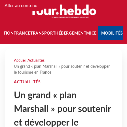
Aller au contenu
NATION
FRANCE
TRANSPORT
HÉBERGEMENT
MICE
MOBILITÉS
Accueil
›
Actualités
›
Un grand « plan Marshall » pour soutenir et développer
le tourisme en France
ACTUALITÉS
Un grand « plan
Marshall » pour soutenir
et développer le