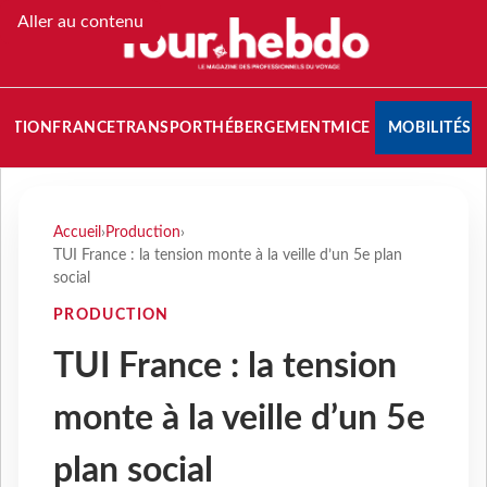
Aller au contenu
NATION
FRANCE
TRANSPORT
HÉBERGEMENT
MICE
MOBILITÉS
Accueil
›
Production
›
TUI France : la tension monte à la veille d’un 5e plan
social
PRODUCTION
TUI France : la tension
monte à la veille d’un 5e
plan social