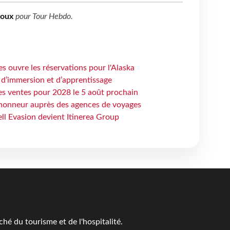
boux
pour
Tour Hebdo
.
s ouvre les réservations pour l'Alaska
 d’immersion et d’apprentissage
es ventes pour 2028 le 5 août prochain
honneur auprès des agences de voyages
ell Evasion devient Itinerea Group
é du tourisme et de l'hospitalité.