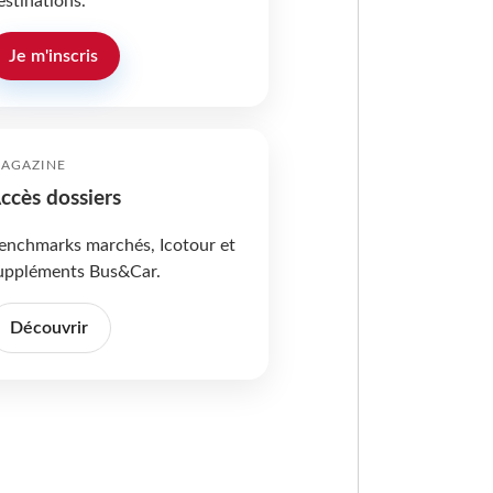
estinations.
Je m'inscris
AGAZINE
ccès dossiers
enchmarks marchés, Icotour et
uppléments Bus&Car.
Découvrir