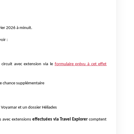
vier 2026 à minuit.
oir :
circuit avec extension via le
formulaire prévu à cet effet
e chance supplémentaire
r Voyamar et un dossier Héliades
ts avec extensions
effectuées via Travel Explorer
comptent