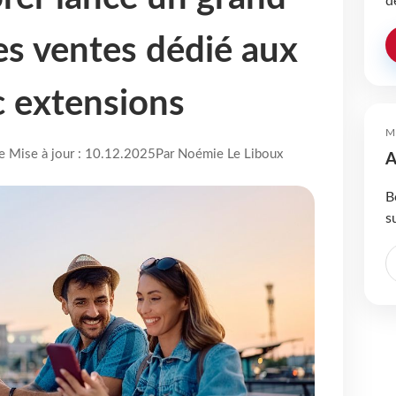
d
es ventes dédié aux
c extensions
M
re Mise à jour : 10.12.2025
Par Noémie Le Liboux
A
B
s