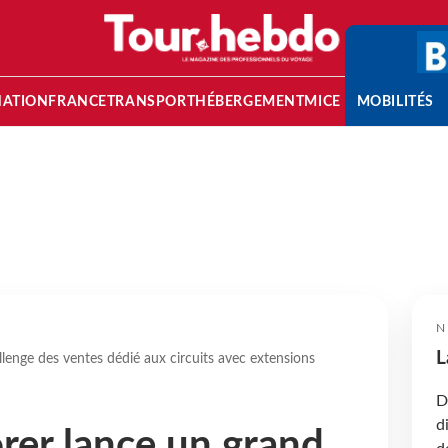
NATION
FRANCE
TRANSPORT
HÉBERGEMENT
MICE
MOBILITÉS
N
L
llenge des ventes dédié aux circuits avec extensions
D
d
orer lance un grand