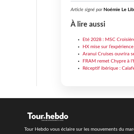
Article signé par
Noémie Le Li
À lire aussi
Eté 2028 : MSC Croisière
HX mise sur l’expérience
Aranui Cruises ouvrira s
FRAM remet Chypre à l'
Réceptif ibérique : Calaf
Tour Hebdo vous éclaire sur les mouvements du march