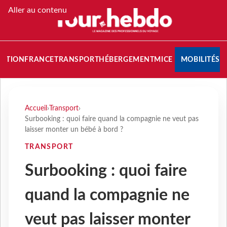
Aller au contenu
NATION
FRANCE
TRANSPORT
HÉBERGEMENT
MICE
MOBILITÉS
Accueil
›
Transport
›
Surbooking : quoi faire quand la compagnie ne veut pas
laisser monter un bébé à bord ?
TRANSPORT
Surbooking : quoi faire
quand la compagnie ne
veut pas laisser monter