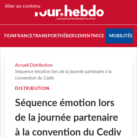
Aller au contenu
NATION
FRANCE
TRANSPORT
HÉBERGEMENT
MICE
MOBILITÉS
Accueil
›
Distribution
›
Séquence émotion lors de la journée partenaire à la
convention du Cediv
DISTRIBUTION
Séquence émotion lors
de la journée partenaire
à la convention du Cediv