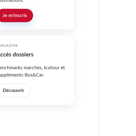
estinations.
Je m'inscris
AGAZINE
ccès dossiers
enchmarks marchés, Icotour et
uppléments Bus&Car.
Découvrir