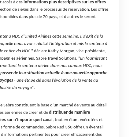
t accès à des
informations plus descriptives
sur les offres
lection de sièges dans le processus de réservation. Les offres
ponibles dans plus de 70 pays, et d'autres le seront
tenu NDC d'United Airlines cette semaine. Il s'agit de la
uelle nous avons réalisé l'intégration et mis le contenu à
e entier via NDC
" déclare Kathy Morgan, vice-présidente,
gnies aériennes, Sabre Travel Solutions. "
En fournissant
permettant le contenu aérien dans nos canaux NDC, nous
 p
asser de leur situation actuelle à une nouvelle approche
voyages -
une étape clé dans l'évolution de la vente au
industrie du voyage
".
e Sabre constituent la base d'un marché de vente au détail
 aériennes de créer et de
distribuer de manière
es sur n'importe quel canal
, tout en étant exécutées et
ous forme de commandes. Sabre Red 360 offre un éventail
 d'informations pertinentes pour créer efficacement des