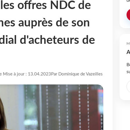
d
 les offres NDC de
ines auprès de son
ial d'acheteurs de
M
A
B
s
re Mise à jour : 13.04.2023
Par Dominique de Vazeilles