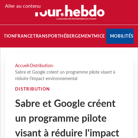
Aller au contenu
NATION
FRANCE
TRANSPORT
HÉBERGEMENT
MICE
MOBILITÉS
Accueil
›
Distribution
›
Sabre et Google créent un programme pilote visant à
réduire l'impact environnemental
DISTRIBUTION
Sabre et Google créent
un programme pilote
visant à réduire l'impact