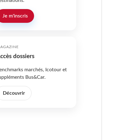
estinations.
Je m'inscris
AGAZINE
ccès dossiers
enchmarks marchés, Icotour et
uppléments Bus&Car.
Découvrir