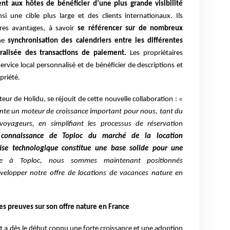
t aux hôtes de bénéficier d’une plus grande visibilité
si une cible plus large et des clients internationaux. Ils
es avantages, à savoir
se référencer sur de nombreux
une
synchronisation des calendriers entre les différentes
ralisée des transactions de paiement.
Les propriétaires
service local personnalisé et de bénéficier de descriptions et
priété.
ur de Holidu, se réjouit de cette nouvelle collaboration :
«
ente un moteur de croissance important pour nous, tant
du
voyageurs, en simplifiant les processus de réservation
onnaissance de Toploc du marché de la location
ise technologique constitue une base solide pour une
e à Toploc, nous sommes maintenant positionnés
évelopper notre offre de locations de vacances nature en
ses preuves sur son offre nature en France
et a dès le début connu une forte croissance et une
adoption