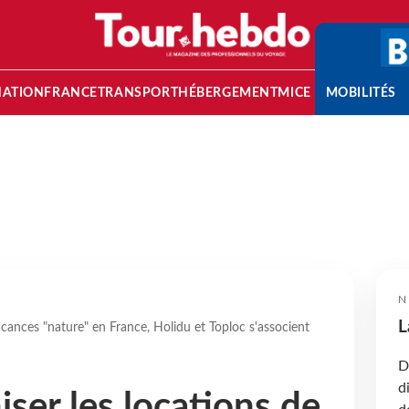
NATION
FRANCE
TRANSPORT
HÉBERGEMENT
MICE
MOBILITÉS
N
L
cances "nature" en France, Holidu et Toploc s'associent
D
d
ser les locations de