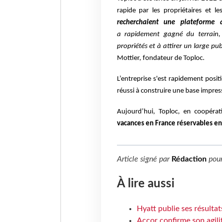
rapide par les propriétaires et le
recherchaient une plateforme 
a
rapidement gagné du terrain,
propriétés
et à attirer un large pub
Mottier,
fondateur de Toploc.
L’entreprise s'est rapidement posi
réussi à construire une base impres
Aujourd’hui, Toploc, en
coopérat
vacances en France
réservables en
Article signé par
Rédaction
pou
À lire aussi
Hyatt publie ses résulta
Accor confirme son agil