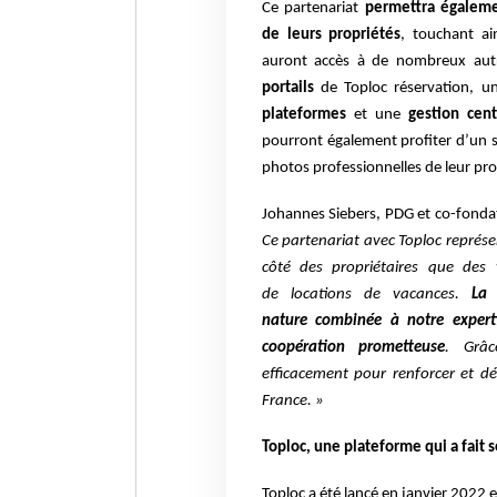
Ce partenariat
permettra égalemen
de
leurs propriétés
, touchant ain
auront
accès à de nombreux autr
portails
de
Toploc
réservation, 
plateformes
et une
gestion cent
pourront également
profiter d’un 
photos
professionnelles de leur pro
Johannes Siebers, PDG et co-fondate
Ce partenariat avec Toploc représ
côté des propriétaires que des 
de
locations de vacances.
La c
nature
combinée à notre expert
coopération
prometteuse
. Grâc
efficacement pour
renforcer et d
France. »
Toploc, une plateforme qui a fait 
Toploc a été lancé en janvier 2022 