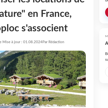
d
ature" en France,
ploc s'associent
M
re Mise à jour : 01.08.2024
Par Rédaction
A
B
s