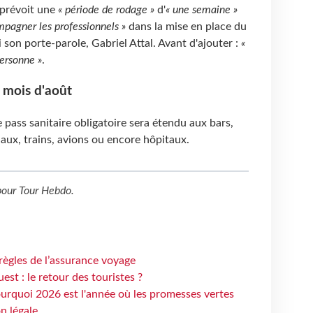
 prévoit une
« période de rodage »
d'
« une semaine »
mpagner les professionnels »
dans la mise en place du
 son porte-parole, Gabriel Attal. Avant d'ajouter :
«
personne »
.
u mois d'août
 pass sanitaire obligatoire sera étendu aux bars,
aux, trains, avions ou encore hôpitaux.
our
Tour Hebdo
.
règles de l’assurance voyage
st : le retour des touristes ?
urquoi 2026 est l'année où les promesses vertes
n légale