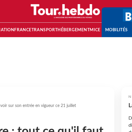
NATION
FRANCE
TRANSPORT
HÉBERGEMENT
MICE
MOBILITÉS
N
L
avoir sur son entrée en vigueur ce 21 juillet
D
d
e : tout ce qu'il faut