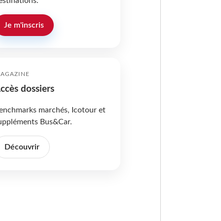
estinations.
Je m'inscris
AGAZINE
ccès dossiers
enchmarks marchés, Icotour et
uppléments Bus&Car.
Découvrir