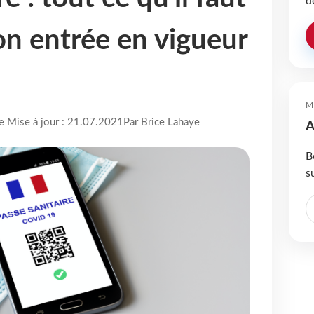
d
on entrée en vigueur
M
re Mise à jour : 21.07.2021
Par Brice Lahaye
A
B
s