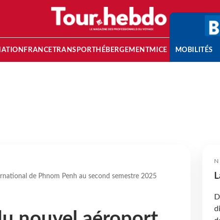
NATION
FRANCE
TRANSPORT
HÉBERGEMENT
MICE
MOBILITÉS
N
L
ternational de Phnom Penh au second semestre 2025
D
d
u nouvel aéroport