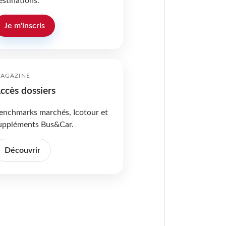
estinations.
Je m'inscris
AGAZINE
ccès dossiers
enchmarks marchés, Icotour et
uppléments Bus&Car.
Découvrir