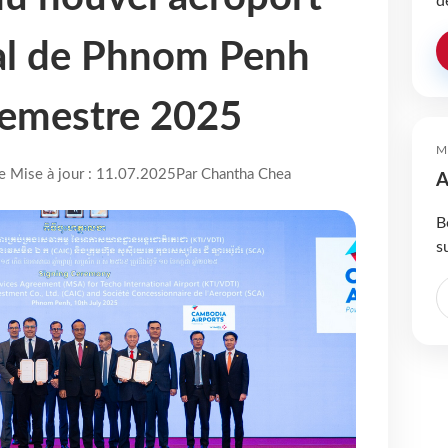
d
nal de Phnom Penh
semestre 2025
M
re Mise à jour : 11.07.2025
Par Chantha Chea
A
B
s