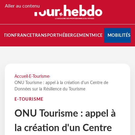
Aller au contenu
NATION
FRANCE
TRANSPORT
HÉBERGEMENT
MICE
MOBILITÉS
Accueil
›
E-Tourisme
›
ONU Tourisme : appel à la création d'un Centre de
Données sur la Résilience du Tourisme
E-TOURISME
ONU Tourisme : appel à
la création d'un Centre