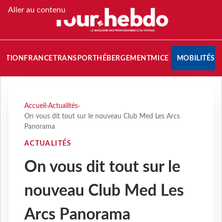
Aller au contenu
NATION
FRANCE
TRANSPORT
HÉBERGEMENT
MICE
MOBILITÉS
Accueil
›
Actualités
›
On vous dit tout sur le nouveau Club Med Les Arcs
Panorama
ACTUALITÉS
On vous dit tout sur le
nouveau Club Med Les
Arcs Panorama